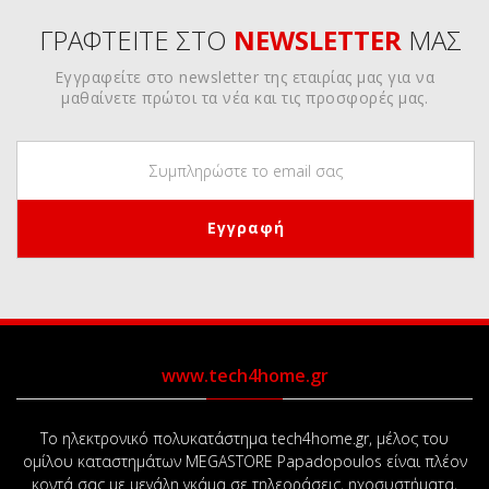
ΓΡΑΦΤΕΙΤΕ ΣΤΟ
NEWSLETTER
ΜΑΣ
Εγγραφείτε στο newsletter της εταιρίας μας για να
μαθαίνετε πρώτοι τα νέα και τις προσφορές μας.
www.tech4home.gr
Το ηλεκτρονικό πολυκατάστημα tech4home.gr, μέλος του
ομίλου καταστημάτων MEGASTORE Papadopoulos είναι πλέον
κοντά σας με μεγάλη γκάμα σε τηλεοράσεις, ηχοσυστήματα,