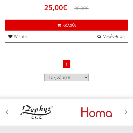
25,00€
28,00€
Καλάθι
Wishlist
Μεγένθυση
1