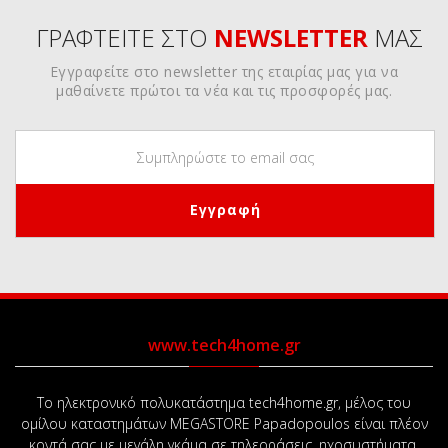
ΓΡΑΦΤΕΙΤΕ ΣΤΟ
NEWSLETTER
ΜΑΣ
Εγγραφείτε στο newsletter της εταιρίας μας για να
μαθαίνετε πρώτοι τα νέα και τις προσφορές μας.
www.tech4home.gr
Το ηλεκτρονικό πολυκατάστημα tech4home.gr, μέλος του
ομίλου καταστημάτων MEGASTORE Papadopoulos είναι πλέον
κοντά σας με μεγάλη γκάμα σε τηλεοράσεις, ηχοσυστήματα,